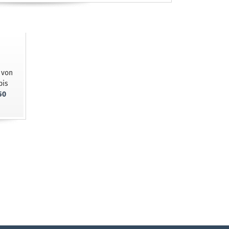
 von
bis
50