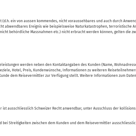
lt (d.h. ein von aussen kommendes, nicht voraussehbares und auch durch Anwend
cht abwendbares Ereignis wie beispielsweise Naturkatastrophen, terroristische An
nicht behördliche Massnahmen etc.) nicht erbracht werden können, gelten die 
seleistungen werden neben den Kontaktangaben des Kunden (Name, Wohnadresse, 
seziele, Hotel, Preis, Kundenwünsche, Informationen zu weiteren Reiseteilnehmer
Kunde dem Reisevermittler zur Verfügung stellt. Weitere Informationen zum Date
r ist ausschliesslich Schweizer Recht anwendbar, unter Ausschluss der kollisi
 bei Streitigkeiten zwischen dem Kunden und dem Reisevermittler ausschliesslich