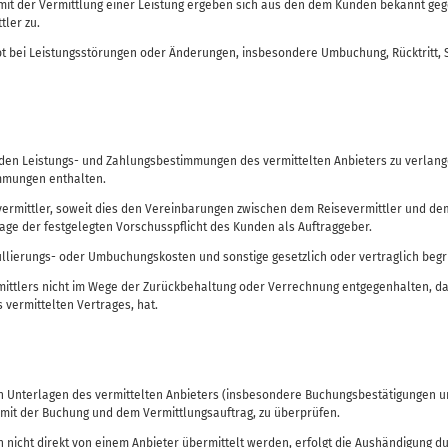
t der Vermittlung einer Leistung ergeben sich aus den dem Kunden bekannt gegeb
tler zu.
bt bei Leistungsstörungen oder Änderungen, insbesondere Umbuchung, Rücktritt, S
d den Leistungs- und Zahlungsbestimmungen des vermittelten Anbieters zu verla
immungen enthalten.
mittler, soweit dies den Vereinbarungen zwischen dem Reisevermittler und dem 
ge der festgelegten Vorschusspflicht des Kunden als Auftraggeber.
lierungs- oder Umbuchungskosten und sonstige gesetzlich oder vertraglich beg
ittlers nicht im Wege der Zurückbehaltung oder Verrechnung entgegenhalten, d
 vermittelten Vertrages, hat.
n Unterlagen des vermittelten Anbieters (insbesondere Buchungsbestätigungen un
 mit der Buchung und dem Vermittlungsauftrag, zu überprüfen.
 nicht direkt von einem Anbieter übermittelt werden, erfolgt die Aushändigung 