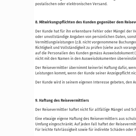
postalischen oder elektronischen Versand.
8. Mitwirkungspflichten des Kunden gegenüber dem Reisev
Der Kunde hat für ihn erkennbare Fehler oder Mängel der Ve
oder unvollständige Angaben von persönlichen Daten, sonsti
Vermittlungsleistungen (z.B. nicht vorgenommene Buchunge
Richtigkeit und Vollständigkeit zu prüfen (siehe auch voran
auf die Personalien des Kunden gemäss Ausweisdokument (Pa
nicht mit den Namen in den Ausweisdokumenten übereins
Der Reisevermittler übernimmt keinerlei Haftung dafür, we
Leistungen kommt, wenn der Kunde seiner Anzeigepflicht n
Der Kunde wird in seinem eigenen Interesse gebeten, den A
9. Haftung des Reisevermittlers
Der Reisevermittler haftet nicht für allfällige Mängel und
Eine etwaige eigene Haftung des Reisevermittlers aus schul
Umfang eingeschränkt. Auf jeden Fall haftet der Reisevermi
Für leichte Fahrlässigkeit sowie für indirekte Schäden ode