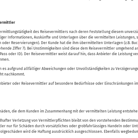
ermittler
rmittlungstätigkeit des Reisevermittlers nach deren Feststellung diesem unverzüg
ger Informationen, Auskünfte und Unterlagen über die vermittelten Leistungen, s
n oder Reservierungen). Der Kunde hat die ihm übermittelten Unterlagen (z.B. 
gehende Ziffer 7). Bei Unstimmigkeiten sind diese dem Reisevermittler umgehend a
ss oder ID). Der Reisevermittler weist darauf hin, dass Anbieter die Leistung 
timmen.
nn es aufgrund allfälliger Abweichungen oder Unvollständigkeiten zu Verzögerun
icht nachkommt.
nbieter oder Reisevermittler auf besondere Bedürfnisse oder Einschränkungen im 
 Schäden, die dem Kunden im Zusammenhang mit der vermittelten Leistung entsteh
dhafter Verletzung von Vermittlerpflichten bleibt von den vorstehenden Bestimmu
ttler nur für Schäden durch vorsätzliches oder grobfahrlässiges Handeln oder Un
r Folgeschäden wird die Haftung ausdrücklich ausgeschlossen. Ebenfalls wegbedu