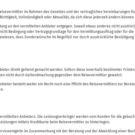
Reisevermittler im Rahmen des Gesetzes und der vertraglichen Vereinbarungen für
chtigkeit, Vollständigkeit oder Aktualität, da sich diese jederzeit ändern können
ng an den vermittelten Anbieter entgegen. Soweit etwas anderes nicht ausdrücklic
icht Bedingung oder Vertragsgrundlage für den Vermittlungsauftrag oder für die
wiesen, dass Sonderwünsche im Regelfall nur durch ausdrückliche Bestätigung d
er direkt geltend gemacht werden. Sofern diese innerhalb bestimmter Fristen, 
sten nicht durch Geltendmachung gegenüber dem Reisevermittler gewahrt.
ieter besteht weder ein Recht noch eine Pflicht des Reisevermittlers zur Bera
en.
ermittelten Anbieters. Die Leistungserbringer werden vom Kunden für die gebuchte
Leistungen mittels Kreditkarte beim Reisevermittler zu hinterlegen.
Serviceentgelte im Zusammenhang mit der Beratung und der Abwicklung einer Buc