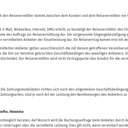
 den Reisevermittler kommt zwischen dem Kunden und dem Reisevermittler ein Ve
. E-Mail, Webseiten, Internet, SMS) erteilt, so bestätigt der Reisevermittler den 
hme des Auftrags zur Reisevermittlung dar. Die vorgenannte Eingangsbestätigung 
 vermittelten Anbieter der Einzelleistung dar. Ein Reisevertrag kommt erst mit d
mittelten Anbieter gelten ausschliesslich die mit diesem getroffenen Vereinbar
de die ihm zur Kenntnis gebrachten Geschäftsbedingen des jeweiligen Anbieters. D
tscheidet. Der Reisevermittler wird nicht Vertragspartei des Kunden für die verm
ter. Die Zahlungsmodalitäten richten sich nach den allgemeinen Geschäftsbedingu
Zahlungsarten, sind je nach Art der Leistung den Bestimmungen des Anbieters z
ünfte, Hinweise
estmöglich beraten. Auf Wunsch wird die Buchungsanfrage beim Anbieter durch de
 Unterlagen über die vermittelte Leistung. Dies gilt nicht, wenn vereinbart wurd